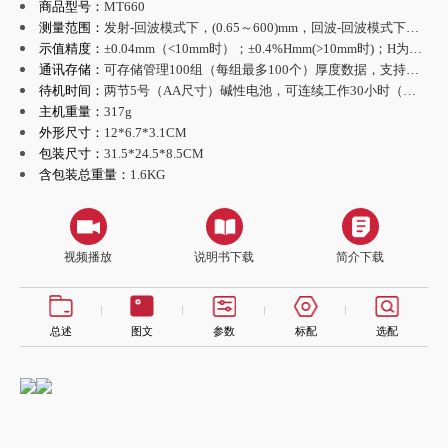
商品型号：
MT660
测量范围：
发射-回波模式下，(0.65～600)mm，回波-回波模式下，(3～100)mm（45#钢，P5EE)
示值精度：
±0.04mm（<10mm时）；±0.4%Hmm(>10mm时)；H为被测物厚度
通讯存储：
可存储管理100组（每组最多100个）厚度数据，支持蓝牙和USB2.0通讯，主机程序可在线升级
待机时间：
两节5号（AA尺寸）碱性电池，可连续工作30小时（默认亮度时）以上
主机重量：
317g
外形尺寸：
12*6.7*3.1CM
包装尺寸：
31.5*24.5*8.5CM
含包装总重量：
1.6KG
视频播放
说明书下载
简介下载
总述
图文
参数
标配
选配