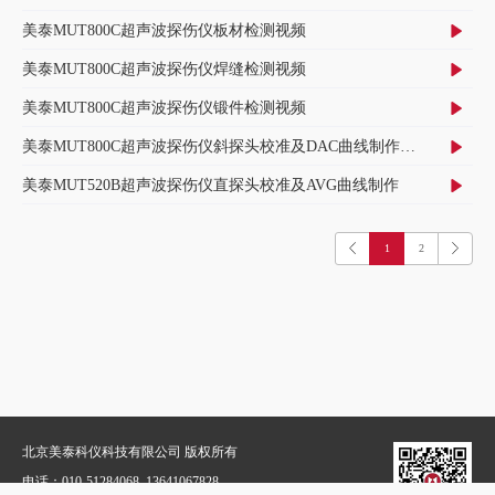
美泰MUT800C超声波探伤仪板材检测视频
美泰MUT800C超声波探伤仪焊缝检测视频
美泰MUT800C超声波探伤仪锻件检测视频
美泰MUT800C超声波探伤仪斜探头校准及DAC曲线制作视频
美泰MUT520B超声波探伤仪直探头校准及AVG曲线制作
1
2
北京美泰科仪科技有限公司 版权所有
电话：
010-51284068 13641067828