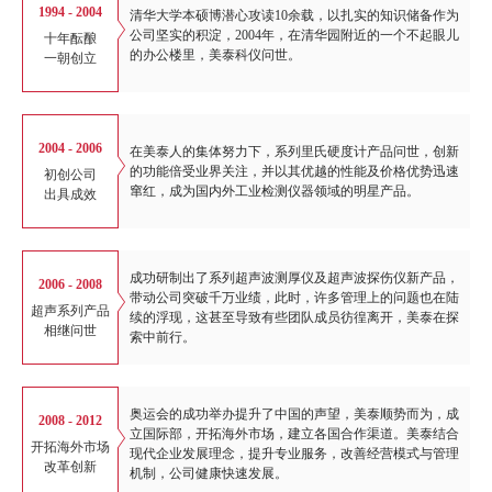
1994 - 2004
清华大学本硕博潜心攻读10余载，以扎实的知识储备作为
公司坚实的积淀，2004年，在清华园附近的一个不起眼儿
十年酝酿
的办公楼里，美泰科仪问世。
一朝创立
2004 - 2006
在美泰人的集体努力下，系列里氏硬度计产品问世，创新
的功能倍受业界关注，并以其优越的性能及价格优势迅速
初创公司
窜红，成为国内外工业检测仪器领域的明星产品。
出具成效
成功研制出了系列超声波测厚仪及超声波探伤仪新产品，
2006 - 2008
带动公司突破千万业绩，此时，许多管理上的问题也在陆
超声系列产品
续的浮现，这甚至导致有些团队成员彷徨离开，美泰在探
相继问世
索中前行。
奥运会的成功举办提升了中国的声望，美泰顺势而为，成
2008 - 2012
立国际部，开拓海外市场，建立各国合作渠道。美泰结合
开拓海外市场
现代企业发展理念，提升专业服务，改善经营模式与管理
改革创新
机制，公司健康快速发展。