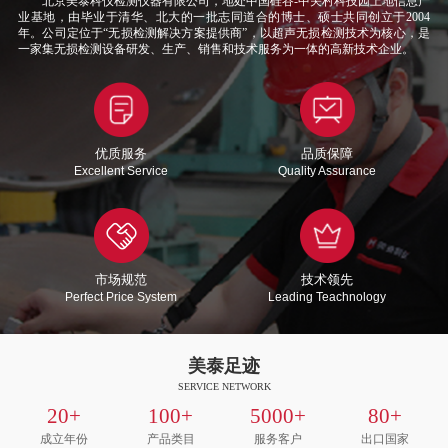
北京美泰科仪检测仪器有限公司，地处中国硅谷-中关村科技园上地信息产
业基地，由毕业于清华、北大的一批志同道合的博士、硕士共同创立于2004
年。公司定位于“无损检测解决方案提供商”，以超声无损检测技术为核心，是
一家集无损检测设备研发、生产、销售和技术服务为一体的高新技术企业。
优质服务
品质保障
Excellent Service
Quality Assurance
市场规范
技术领先
Perfect Price System
Leading Teachnology
美泰足迹
SERVICE NETWORK
20
+
100
+
5000
+
80
+
成立年份
产品类目
服务客户
出口国家