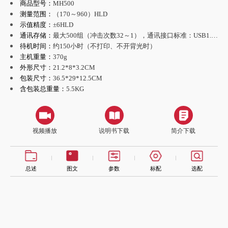
商品型号：
MH500
测量范围：
（170～960）HLD
示值精度：
±6HLD
通讯存储：
最大500组（冲击次数32～1），通讯接口标准：USB1.1 接口
待机时间：
约150小时（不打印、不开背光时）
主机重量：
370g
外形尺寸：
21.2*8*3.2CM
包装尺寸：
36.5*29*12.5CM
含包装总重量：
5.5KG
视频播放
说明书下载
简介下载
总述
图文
参数
标配
选配