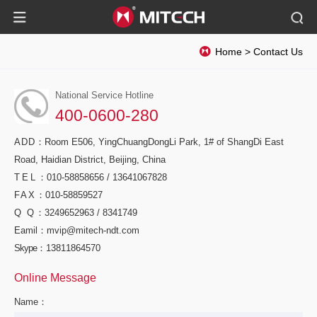
Home
>
Contact Us
National Service Hotline
400-0600-280
ADD
：Room E506, YingChuangDongLi Park, 1# of ShangDi East
Road, Haidian District, Beijing, China
TEL
：010-58858656 / 13641067828
FAX
：010-58859527
Q Q
：3249652963 / 8341749
Eamil
：mvip@mitech-ndt.com
Skype
：13811864570
Online Message
Name：