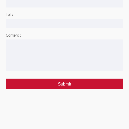
Tel：
Content：