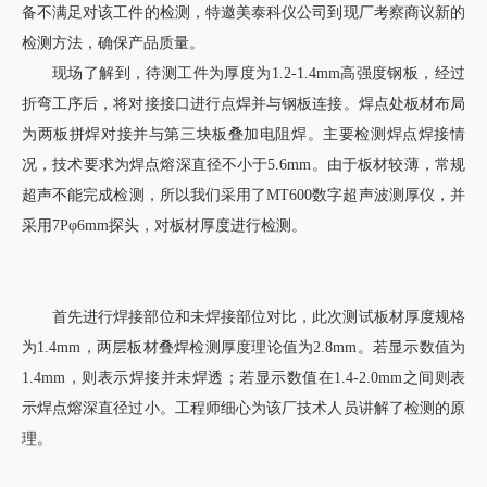
备不满足对该工件的检测，特邀美泰科仪公司到现厂考察商议新的
检测方法，确保产品质量。
现场了解到，待测工件为厚度为1.2-1.4mm高强度钢板，经过
折弯工序后，将对接接口进行点焊并与钢板连接。焊点处板材布局
为两板拼焊对接并与第三块板叠加电阻焊。主要检测焊点焊接情
况，技术要求为焊点熔深直径不小于5.6mm。由于板材较薄，常规
超声不能完成检测，所以我们采用了MT600数字超声波测厚仪，并
采用7Pφ6mm探头，对板材厚度进行检测。
首先进行焊接部位和未焊接部位对比，此次测试板材厚度规格
为1.4mm，两层板材叠焊检测厚度理论值为2.8mm。若显示数值为
1.4mm，则表示焊接并未焊透；若显示数值在1.4-2.0mm之间则表
示焊点熔深直径过小。工程师细心为该厂技术人员讲解了检测的原
理。