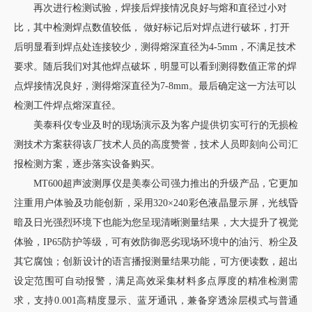
再次进行检测试验，焊接后焊接情况良好与熔和直径过小对
比，其中检测焊点数值较低， 做好标记后对焊点进行破坏，打开
后明显看到焊点处连接较少，测得熔深直径为4-5mm，不满足技术
要求。随后我们对其他焊点破坏，明显可以看到测得数值正常的焊
点焊接情况良好，测得熔深直径为7-8mm。最后确定这一方法可以
检测工件焊点熔深直径。
美泰科仪专业及时的现场演示及为客户提供切实可行的无损检
测技术方案获得该厂技术人员的高度赞誉，技术人员即刻向公司汇
报检测方案，逐步落实设备购买。
MT600超声波测厚仪是美泰公司强力推出的升级产品，它更加
注重用户体验及功能创新，采用320×240彩色液晶显示屏，光线昏
暗及日光强烈环境下也能为您呈现清晰测量结果，大大提升了视觉
体验，IP65防护等级，可有效防御恶劣现场环境中的油污、粉尘及
其它腐蚀；创新设计的语言播报测量结果功能，可方便读数，超出
设定范围可自动报警，满足高效采集材料多点厚度的精准检测需
求，支持0.001高精度显示、蓝牙通讯，兼备穿透涂层模式与普通