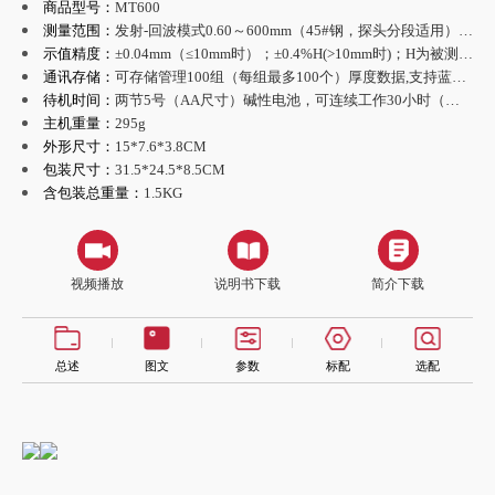
商品型号：
MT600
测量范围：
发射-回波模式0.60～600mm（45#钢，探头分段适用）;回波-回波模式3-100mm（45#钢，P5EE)
示值精度：
±0.04mm（≤10mm时）；±0.4%H(>10mm时)；H为被测物厚度
通讯存储：
可存储管理100组（每组最多100个）厚度数据,支持蓝牙和USB2.0通讯，主机程序可在线升级
待机时间：
两节5号（AA尺寸）碱性电池，可连续工作30小时（默认亮度时）以上
主机重量：
295g
外形尺寸：
15*7.6*3.8CM
包装尺寸：
31.5*24.5*8.5CM
含包装总重量：
1.5KG
视频播放
说明书下载
简介下载
总述
图文
参数
标配
选配